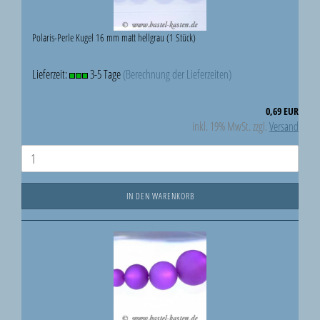
Polaris-Perle Kugel 16 mm matt hellgrau (1 Stück)
Lieferzeit:
3-5 Tage
(Berechnung der Lieferzeiten)
0,69 EUR
inkl. 19% MwSt. zzgl.
Versand
IN DEN WARENKORB