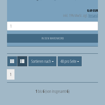
0,69 EUR
inkl. 19% MwSt. zzgl.
Versand
IN DEN WARENKORB
Sortieren nach
pro Seite
Sortieren nach
48 pro Seite
1
1
bis
6
(von insgesamt
6
)