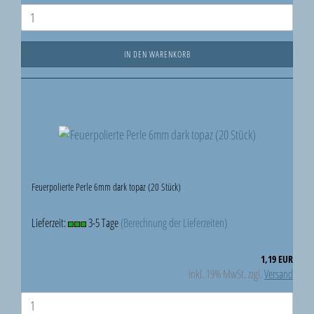
IN DEN WARENKORB
Feuerpolierte Perle 6mm dark topaz (20 Stück)
Lieferzeit:
3-5 Tage
(Berechnung der Lieferzeiten)
1,19 EUR
inkl. 19% MwSt. zzgl.
Versand