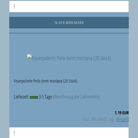
IN DEN WARENKORB
Feuerpolierte Perle 6mm montana (20 Stück)
Lieferzeit:
3-5 Tage
(Berechnung der Lieferzeiten)
1,19 EUR
inkl. 19% MwSt. zzgl.
Versand