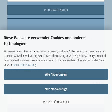
IN DEN WARENKORB
Diese Webseite verwendet Cookies und andere
Technologien
Wir verwenden Cookies und ähnliche Technologien, auch von Drittanbietern, um die ordentliche
Funktionsweise der Website zu gewährleisten, die Nutzung unseres Angebotes zu analysieren und
Feuerpolierte Perle 6mm madeira topaz (20 Stück)
Ihnen ein bestmögliches Einkaufserlebnis bieten zu können. Weitere Informationen finden Sie in
unserer
Datenschutzerklärung
.
Lieferzeit:
3-5 Tage
(Berechnung der Lieferzeiten)
Alle Akzeptieren
1,19 EUR
inkl. 19% MwSt. zzgl.
Versand
Nur Notwendige
Weitere Informationen