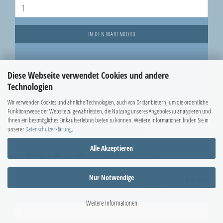
IN DEN WARENKORB
Diese Webseite verwendet Cookies und andere
Technologien
Wir verwenden Cookies und ähnliche Technologien, auch von Drittanbietern, um die ordentliche
Funktionsweise der Website zu gewährleisten, die Nutzung unseres Angebotes zu analysieren und
Ihnen ein bestmögliches Einkaufserlebnis bieten zu können. Weitere Informationen finden Sie in
Swarovski Round Stone 1028 4mm hyazinth (1 Stück)
unserer
Datenschutzerklärung
.
Alle Akzeptieren
Lieferzeit:
3-5 Tage
(Berechnung der Lieferzeiten)
Nur Notwendige
0,19 EUR
inkl. 19% MwSt. zzgl.
Versand
Weitere Informationen