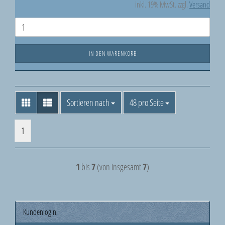
inkl. 19% MwSt. zzgl.
Versand
IN DEN WARENKORB
Sortieren nach
pro Seite
Sortieren nach
48 pro Seite
1
1
bis
7
(von insgesamt
7
)
Kundenlogin