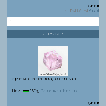
0,49 EUR
inkl. 19% MwSt. zzgl.
Versand
IN DEN WARENKORB
Lampwork Würfel rose mit silbereinzug ca. 8x8mm (1 Stück)
Lieferzeit:
3-5 Tage
(Berechnung der Lieferzeiten)
0,49 EUR