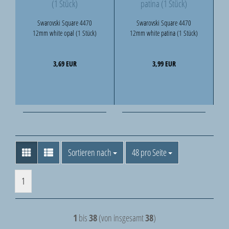
Swarovski Square 4470
Swarovski Square 4470
12mm white opal (1 Stück)
12mm white patina (1 Stück)
3,69 EUR
3,99 EUR
Sortieren nach
pro Seite
Sortieren nach
48 pro Seite
1
1
bis
38
(von insgesamt
38
)