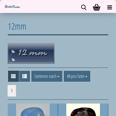
12mm
Sortieren nach
pro Seite
Sortieren nach
48 pro Seite
1