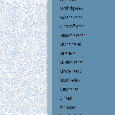
Großlochperlen
Halbedelsteine
Kunststoffperlen
Lampwork Perlen
Magnetperlen
Metallteile
Millefiori-Perlen
Miracle Beads
Miyuki Perlen
Naturperlen
O-Beads
Perlkappen