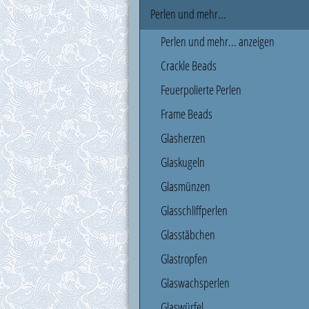
Perlen und mehr...
Perlen und mehr... anzeigen
Crackle Beads
Feuerpolierte Perlen
Frame Beads
Glasherzen
Glaskugeln
Glasmünzen
Glasschliffperlen
Glasstäbchen
Glastropfen
Glaswachsperlen
Glaswürfel