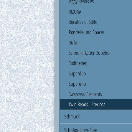
Piggy Beads ®
RIZO®
Rocailles u. Stifte
Rondelle und Spacer
Rulla
Schnullerketten Zubehör
Stoffperlen
Superduo
Superuno
Swarovski Elements
Twin Beads - Preciosa
Schmuck
Schnäppchen-Ecke