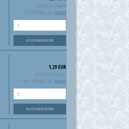
0,10 EUR pro Gramm
inkl. 19% MwSt. zzgl.
Versand
IN DEN WARENKORB
1,29 EUR
0,13 EUR pro Gramm
inkl. 19% MwSt. zzgl.
Versand
IN DEN WARENKORB