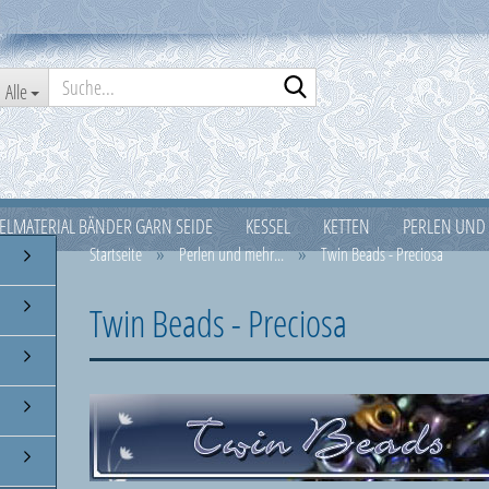
Suche...
Alle
ELMATERIAL BÄNDER GARN SEIDE
KESSEL
KETTEN
PERLEN UND 
»
»
Startseite
Perlen und mehr...
Twin Beads - Preciosa
SILBER 925ER
TASCHEN
VERPACKUNG
WEIHNACHTEN
Twin Beads - Preciosa