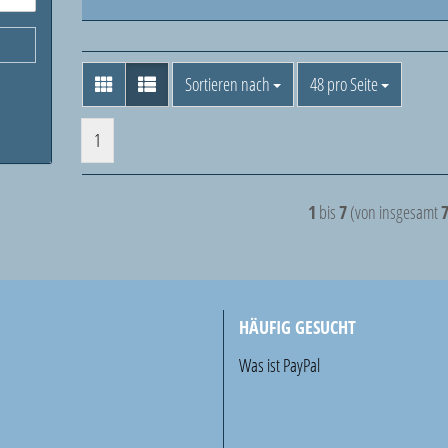
Sortieren nach
pro Seite
Sortieren nach
48 pro Seite
1
1
bis
7
(von insgesamt
HÄUFIG GESUCHT
Was ist PayPal