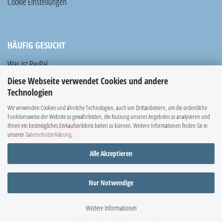
Cookie Einstellungen
HÄUFIG GESUCHT
Was ist PayPal
Diese Webseite verwendet Cookies und andere
Technologien
Wir verwenden Cookies und ähnliche Technologien, auch von Drittanbietern, um die ordentliche
WIDERRUFSRECHT
Funktionsweise der Website zu gewährleisten, die Nutzung unseres Angebotes zu analysieren und
Ihnen ein bestmögliches Einkaufserlebnis bieten zu können. Weitere Informationen finden Sie in
Vertrag widerrufen
unserer
Datenschutzerklärung
.
Widerrufsbelehrung
Alle Akzeptieren
Nur Notwendige
Weitere Informationen
Shopsystem
by Gambio.de © 2026