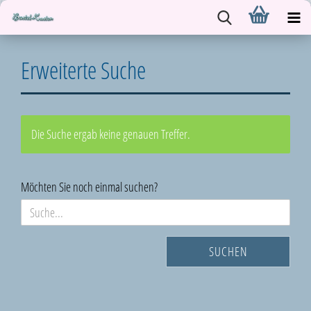
Erweiterte Suche
Die Suche ergab keine genauen Treffer.
MÖCHTEN
Möchten Sie noch einmal suchen?
SIE
NOCH
EINMAL
SUCHEN
SUCHEN?