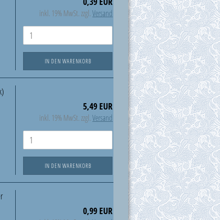
0,39 EUR
inkl. 19% MwSt. zzgl.
Versand
IN DEN WARENKORB
k)
5,49 EUR
inkl. 19% MwSt. zzgl.
Versand
IN DEN WARENKORB
er
0,99 EUR