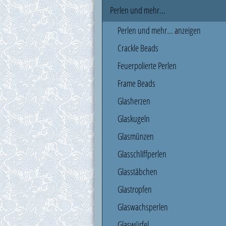
Perlen und mehr...
Perlen und mehr... anzeigen
Crackle Beads
Feuerpolierte Perlen
Frame Beads
Glasherzen
Glaskugeln
Glasmünzen
Glasschliffperlen
Glasstäbchen
Glastropfen
Glaswachsperlen
Glaswürfel