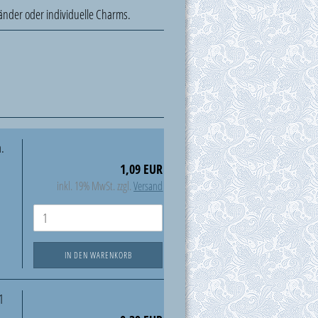
änder oder individuelle Charms.
a.
1,09 EUR
inkl. 19% MwSt. zzgl.
Versand
IN DEN WARENKORB
1