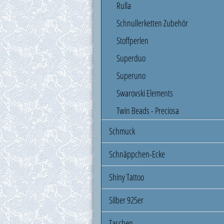
Rulla
Schnullerketten Zubehör
Stoffperlen
Superduo
Superuno
Swarovski Elements
Twin Beads - Preciosa
Schmuck
Schnäppchen-Ecke
Shiny Tattoo
Silber 925er
Taschen