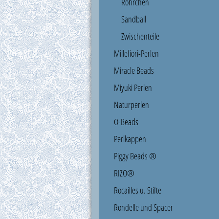
Röhrchen
Sandball
Zwischenteile
Millefiori-Perlen
Miracle Beads
Miyuki Perlen
Naturperlen
O-Beads
Perlkappen
Piggy Beads ®
RIZO®
Rocailles u. Stifte
Rondelle und Spacer