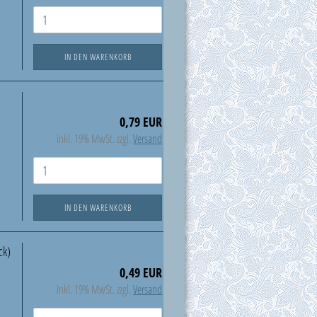
IN DEN WARENKORB
0,79 EUR
inkl. 19% MwSt. zzgl.
Versand
IN DEN WARENKORB
ck)
0,49 EUR
inkl. 19% MwSt. zzgl.
Versand