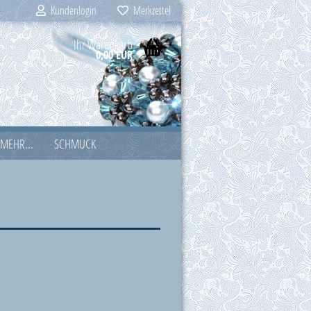
Kundenlogin
Merkzettel
Ihr Warenkorb
0,00 EUR
MEHR...
SCHMUCK
ZUBEHÖR