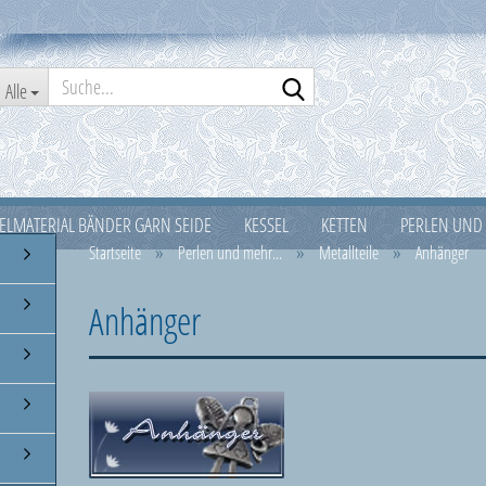
Suche...
Alle
ELMATERIAL BÄNDER GARN SEIDE
KESSEL
KETTEN
PERLEN UND 
»
»
»
Startseite
Perlen und mehr...
Metallteile
Anhänger
SILBER 925ER
TASCHEN
VERPACKUNG
WEIHNACHTEN
Anhänger