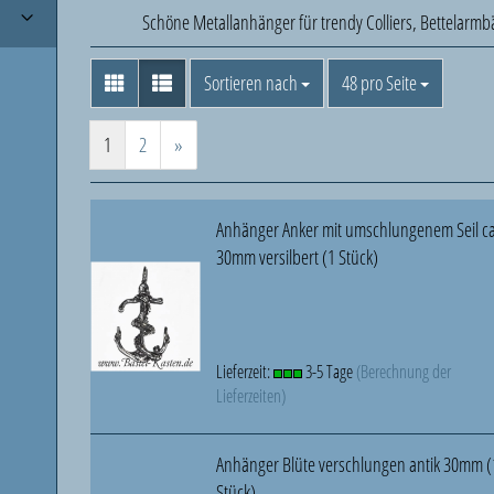
Schöne Metallanhänger für trendy Colliers, Bettelarmb
Sortieren nach
pro Seite
Sortieren nach
48 pro Seite
1
2
»
Anhänger Anker mit umschlungenem Seil c
30mm versilbert (1 Stück)
Lieferzeit:
3-5 Tage
(Berechnung der
Lieferzeiten)
Anhänger Blüte verschlungen antik 30mm (
Stück)