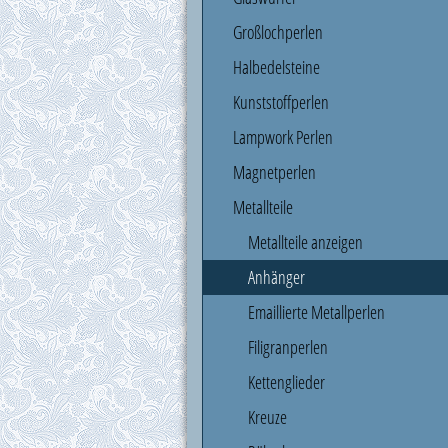
Großlochperlen
Halbedelsteine
Kunststoffperlen
Lampwork Perlen
Magnetperlen
Metallteile
Metallteile anzeigen
Anhänger
Emaillierte Metallperlen
Filigranperlen
Kettenglieder
Kreuze