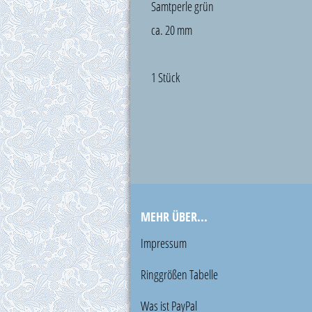
Samtperle grün
ca. 20 mm
1 Stück
MEHR ÜBER...
Impressum
Ringgrößen Tabelle
Was ist PayPal