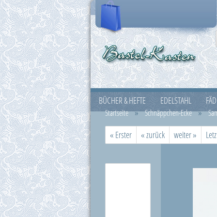
BÜCHER & HEFTE
EDELSTAHL
FÄD
»
»
Startseite
Schnäppchen-Ecke
Sam
SCHNÄPPCHEN-ECKE
SHINY TATTOO
« Erster
« zurück
weiter »
Letz